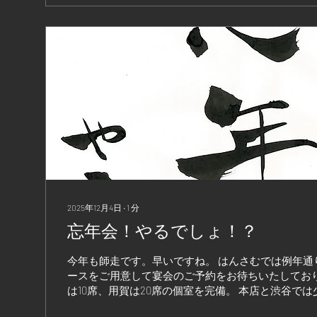
って参りましょう！！
2025年12月4日
∙
1
分
忘年会！やるでしょ！？
今年も師走です。早いですね。 はんさむでは例年通
ースをご用意して宴会のご予約をお待ちいたしており
は10席、用賀は20席の個室を完備。 本店と渋谷で
ワイと。 まだまだ新蕎麦の美味しい季節です。 今