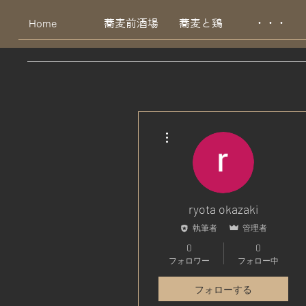
Home
蕎麦前酒場
蕎麦と鶏
・・・
その他
ryota okazaki
執筆者
管理者
0
0
フォロワー
フォロー中
フォローする