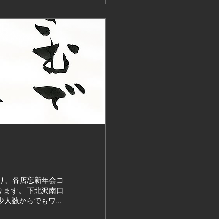
り、各店忘新年会コ
ます。 下北沢南口
は少人数からでもワイ
年の締めも是非はん