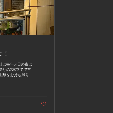
よ！
社は毎年31日の夜は
帰りの2本立てで営
生麵をお持ち帰りい
ていただくスタイル
売内容は下記の通り
天
非はんさむのお蕎麦
の連絡先をご存じの
少しです。 張り切