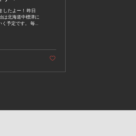
ましたよー！ 昨日
始は北海道中標津に
く予定です。 毎年