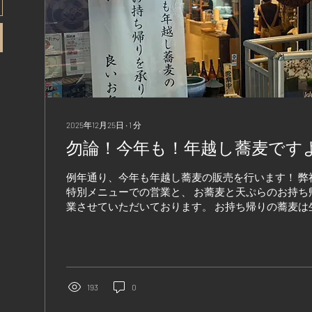
2025年12月25日
∙
1
分
勿論！今年も！年越し蕎麦です
例年通り、今年も年越し蕎麦の販売を行います！ 弊
特別メニューでの営業と、 お蕎麦と天ぷらのお持ち
業させていただいております。 お持ち帰りの蕎麦は
ただき、 ご家庭でゆで上げて出来立てを召し上がっ
になります。 勿論蕎麦つゆもついております。 販
①手打ち蕎麦 2人前 ￥1500 ②天ぷら盛り合わせ ￥1700 ③大海老
ぷら 1本 ￥300 ④鴨ロース 1本 ￥2500 お持ち帰りの蕎麦はお
電話で各店舗にご予約いただいておりますので、 是
193
0
で年を越していただけるとうれしいです。 スタッフ
方は直接ご連絡いただいても結構です。 今年もあと