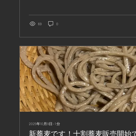
さむで！ スタッフ一同お待ちいたしております。
69
0
2025年10月9日
∙
1
分
新蕎麦です！十割蕎麦販売開始