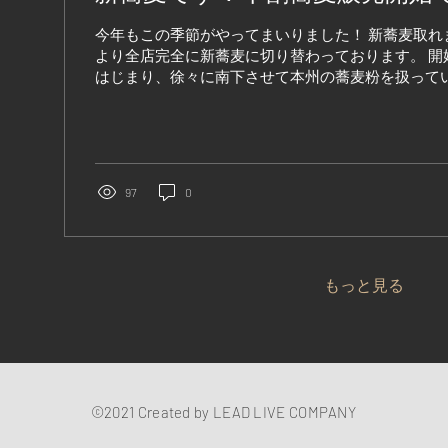
今年もこの季節がやってまいりました！ 新蕎麦取れ
より全店完全に新蕎麦に切り替わっております。 開
はじまり、徐々に南下させて本州の蕎麦粉を扱ってい
恒例になっております十割蕎麦ですが、...
97
0
もっと見る
©2021 Created by LEAD LIVE COMPANY