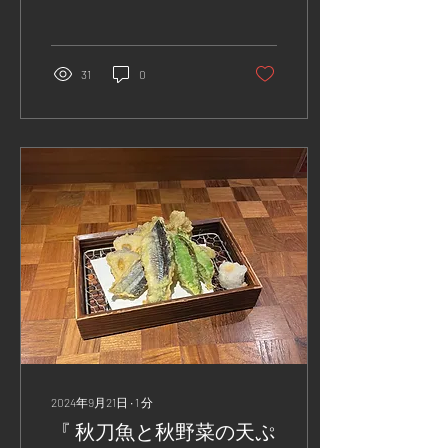
にご来店のお客様に先着で
プレゼントをご用意してい
ます🎁🤍 はんむのロゴが入
ったオリジナルおちょこ、
31
0
次回以降どこでも何度でも
ご利用いただけます🍶...
2024年9月21日
∙
1
分
『 秋刀魚と秋野菜の天ぷ