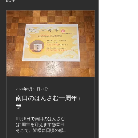
2024年9月30日
∙
1
分
南口のはんさむ一周年 ❕
🎊
10月6日で南口のはんさむ
は1周年を迎えます🎂👏🏻
そこで、皆様に日頃の感謝
を込めまして 10月5日・6日