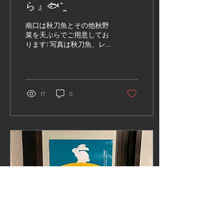
ら 』🐟‪˜˷
南口は秋刀魚とその他秋野
菜を天ぷらでご用意してお
ります❕ 写真は秋刀魚、レ
ンコン、四角豆、舞茸です
が 入荷により違う秋野菜に
変更する場合もあります
🍄‍🟫💭 ぜひお越しください
ませ〜☺️🤲🏻
17
0