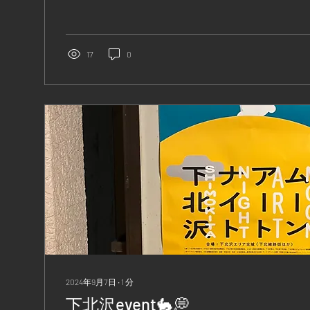
17
0
2024年9月7日
∙
1
分
下北沢event🐇💭