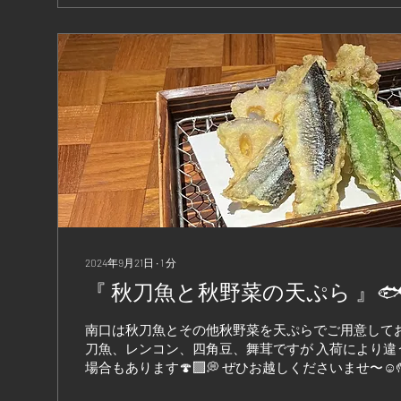
2024年9月21日
∙
1
分
南口は秋刀魚とその他秋野菜を天ぷらでご用意してお
刀魚、レンコン、四角豆、舞茸ですが 入荷により違
場合もあります🍄‍🟫💭 ぜひお越しくださいませ〜☺️