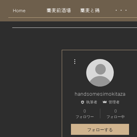
Home
蕎麦前酒場
蕎麦と鶏
・・・
その他
handsomesimokitaza
執筆者
管理者
0
0
フォロワー
フォロー中
フォローする