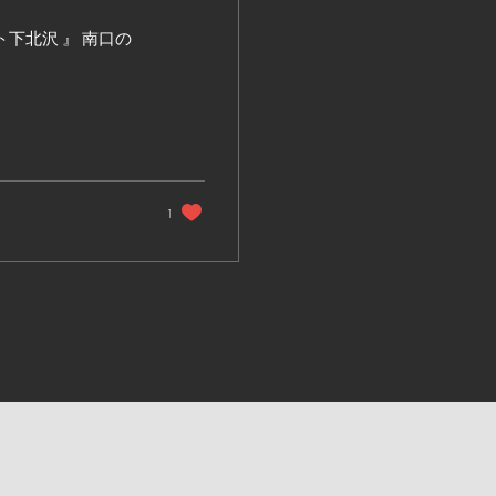
ト下北沢 』 南口の
1