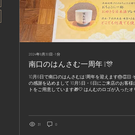
2024年9月30日
∙
1
分
南口のはんさむ一周年 ❕🎊
10月6日で南口のはんさむは1周年を迎えます🎂👏🏻
の感謝を込めまして 10月5日・6日にご来店のお客様
トをご用意しています🎁🤍 はんむのロゴが入った
次回以降どこでも何度でもご利用いただけます🍶...
31
0