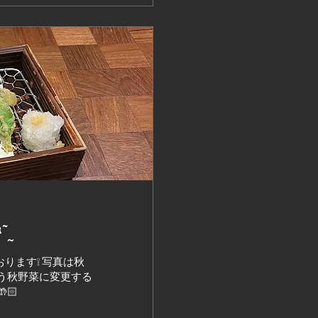
『 秋刀魚と秋野菜の天ぷら 』🐟‪˜˷
ります❕ 写真は秋
う秋野菜に変更する
🏻