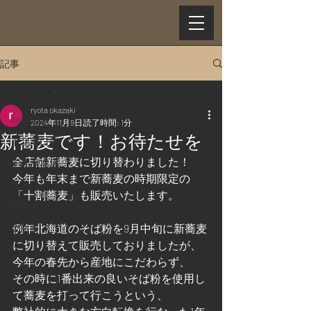
記事
All Posts
ryota okazaki
All Posts
2024年11月9日
読了時間: 1分
新蕎麦です！お待たせを
下北南口店
全店舗新蕎麦に切り替わりました！
下北沢本店
今年も年末まで新蕎麦の時期限定の
裏渋谷店
「十割蕎麦」も販売いたします。
用賀店
全店
例年北海道のそば粉を9月中旬に新蕎麦
に切り替えて販売しておりましたが、
今年の春先から産地にこだわらず、
その時に1番出来の良いそば粉を使用し
て蕎麦を打って行こうという、