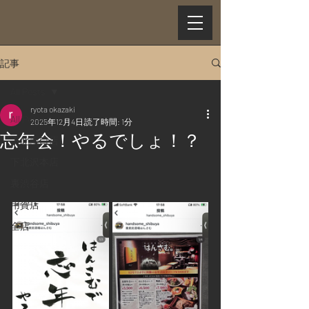
記事
All Posts
ryota okazaki
All Posts
2025年12月4日
読了時間: 1分
忘年会！やるでしょ！？
下北南口店
下北沢本店
裏渋谷店
用賀店
全店