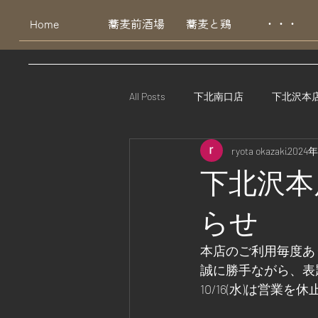
Home
蕎麦前酒場
蕎麦と鶏
・・・
All Posts
下北南口店
下北沢本
ryota okazaki
2024
下北沢本
らせ
本店のご利用毎度あ
誠に勝手ながら、表
10/16(水)は営業